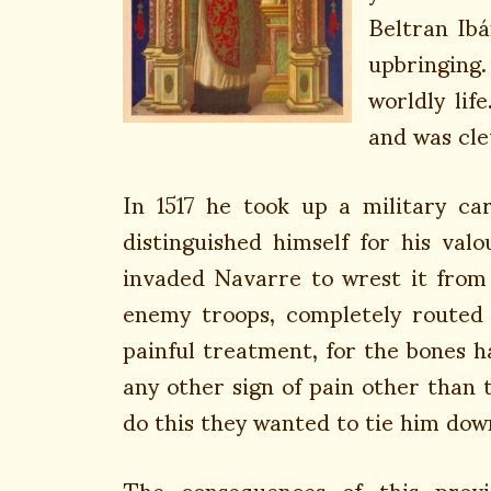
Beltran Ib
upbringing.
worldly lif
and was cle
In 1517 he took up a military ca
distinguished himself for his val
invaded Navarre to wrest it from
enemy troops, completely routed
painful treatment, for the bones h
any other sign of pain other than t
do this they wanted to tie him down
The consequences of this prov