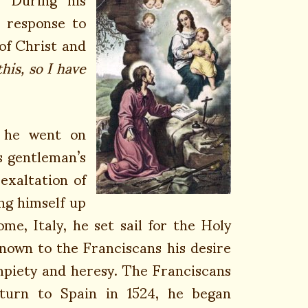
s response to
of Christ and
his, so I have
, he went on
s gentleman’s
 exaltation of
ng himself up
me, Italy, he set sail for the Holy
own to the Franciscans his desire
mpiety and heresy. The Franciscans
turn to Spain in 1524, he began