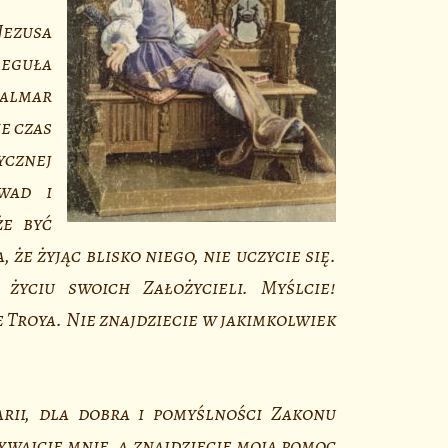
ezusa
Reguła
Palmar
e czas
ycznej
wad i
że być
że żyjąc blisko niego, nie uczycie się.
życiu swoich Założycieli. Myślcie!
e Troya. Nie znajdziecie w jakimkolwiek
rii, dla dobra i pomyślności Zakonu
wajcie mnie, a znajdziecie moją pomoc