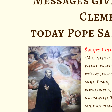
Messages give
Clem
today Pope Sa
Święty Igna
“Moi najdro
walka przec
którzy jeszc
moją Pracę.
rozsądnych,
naprawiają T
mnie kierowa