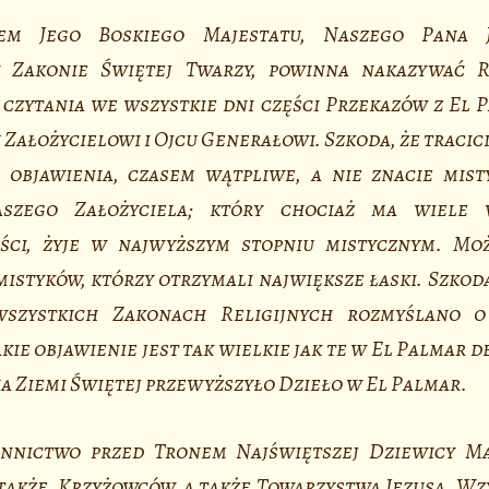
em Jego Boskiego Majestatu, Naszego Pana J
w Zakonie Świętej Twarzy, powinna nakazywać 
czytania we wszystkie dni części Przekazów z El 
Założycielowi i Ojcu Generałowi. Szkoda, że tracici
e objawienia, czasem wątpliwe, a nie znacie mist
aszego Założyciela; który chociaż ma wiele 
ści, żyje w najwyższym stopniu mistycznym. Mo
istyków, którzy otrzymali największe łaski. Szkoda, 
szystkich Zakonach Religijnych rozmyślano o 
kie objawienie jest tak wielkie jak te w El Palmar d
na Ziemi Świętej przewyższyło Dzieło w El Palmar.
nnictwo przed Tronem Najświętszej Dziewicy Ma
akże, Krzyżowców, a także Towarzystwa Jezusa. Wzy