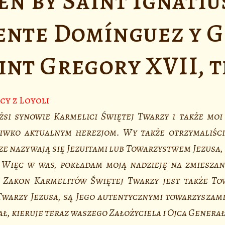
n by Saint Ignatiu
ente Domínguez y G
int Gregory XVII, 
cy z Loyoli
żsi synowie Karmelici Świętej Twarzy i także moi
iwko aktualnym herezjom. Wy także otrzymaliście 
ze nazywają się Jezuitami lub Towarzystwem Jezusa, 
 Więc w was, pokładam moją nadzieję na zmieszan
 Zakon Karmelitów Świętej Twarzy jest także Tow
warzy Jezusa, są Jego autentycznymi towarzyszami.
ł, kieruje teraz waszego Założyciela i Ojca Generał