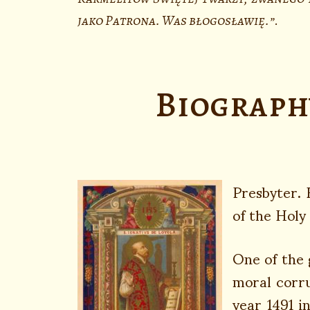
jako Patrona. Was błogosławię.”
.
Biography
Presbyter. 
of the Holy
One of the 
moral corru
year 1491 i