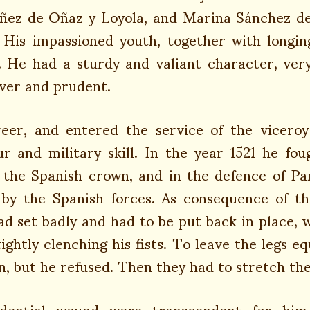
áñez de Oñaz y Loyola, and Marina Sánchez de
 His impassioned youth, together with longin
e. He had a sturdy and valiant character, ver
ver and prudent.
reer, and entered the service of the vicero
our and military skill. In the year 1521 he f
 the Spanish crown, and in the defence of P
 by the Spanish forces. As consequence of t
ad set badly and had to be put back in place, 
ightly clenching his fists. To leave the legs 
, but he refused. Then they had to stretch the 
idential wound were transcendent for him