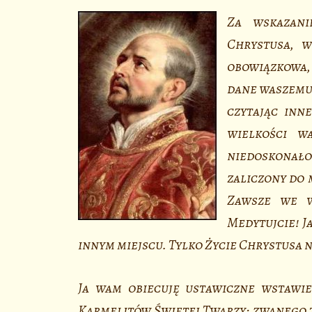
Za wskazani
Chrystusa, 
obowiązkowa, 
dane waszemu 
czytając inn
wielkości w
niedoskonało
zaliczony do m
Zawsze we w
Medytujcie! Ja
innym miejscu. Tylko Życie Chrystusa 
Ja wam obiecuję ustawiczne wstawie
Karmelitów Świętej Twarzy; zwanego t