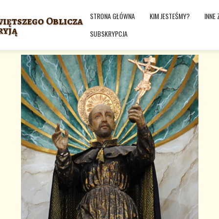
STRONA GŁÓWNA
KIM JESTEŚMY?
INNE 
iętszego Oblicza
ryją
SUBSKRYPCJA