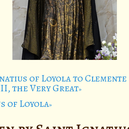
Ignatius of Loyola to Clement
II, the Very Great
us of Loyola